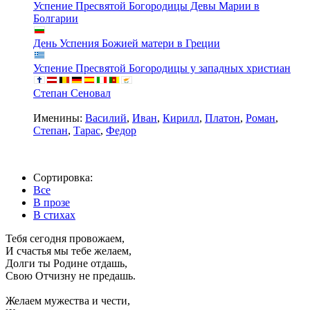
Успение Пресвятой Богородицы Девы Марии в
Болгарии
День Успения Божией матери в Греции
Успение Пресвятой Богородицы у западных христиан
Степан Сеновал
Именины:
Василий
,
Иван
,
Кирилл
,
Платон
,
Роман
,
Степан
,
Тарас
,
Федор
Сортировка:
Все
В прозе
В стихах
Тебя сегодня провожаем,
И счастья мы тебе желаем,
Долги ты Родине отдашь,
Свою Отчизну не предашь.
Желаем мужества и чести,