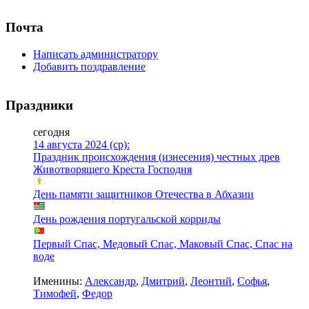
Почта
Написать администратору
Добавить поздравление
Праздники
сегодня
14 августа 2024 (ср):
Праздник происхождения (изнесения) честных древ
Животворящего Креста Господня
День памяти защитников Отечества в Абхазии
День рождения португальской корриды
Первый Спас, Медовый Спас, Маковый Спас, Спас на
воде
Именины:
Александр
,
Дмитрий
,
Леонтий
,
Софья
,
Тимофей
,
Федор