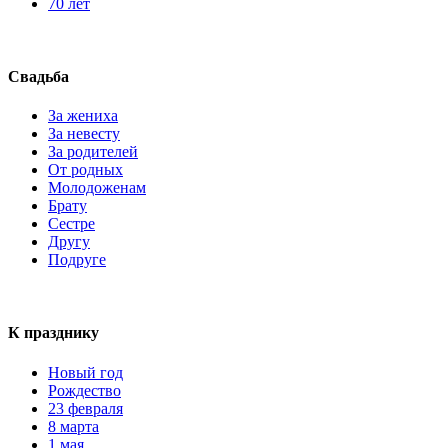
70 лет
Свадьба
За жениха
За невесту
За родителей
От родных
Молодоженам
Брату
Сестре
Другу
Подруге
К празднику
Новый год
Рождество
23 февраля
8 марта
1 мая