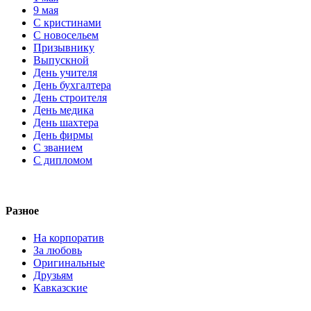
9 мая
С кристинами
С новосельем
Призывнику
Выпускной
День учителя
День бухгалтера
День строителя
День медика
День шахтера
День фирмы
С званием
С дипломом
Разное
На корпоратив
За любовь
Оригинальные
Друзьям
Кавказские