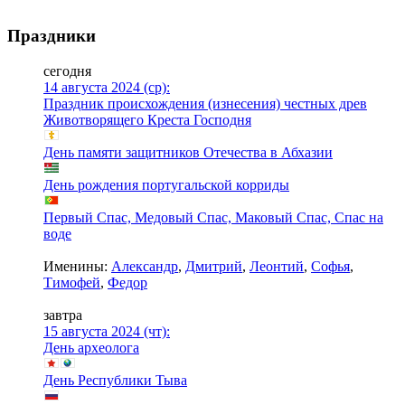
Праздники
сегодня
14 августа 2024 (ср):
Праздник происхождения (изнесения) честных древ
Животворящего Креста Господня
День памяти защитников Отечества в Абхазии
День рождения португальской корриды
Первый Спас, Медовый Спас, Маковый Спас, Спас на
воде
Именины:
Александр
,
Дмитрий
,
Леонтий
,
Софья
,
Тимофей
,
Федор
завтра
15 августа 2024 (чт):
День археолога
День Республики Тыва