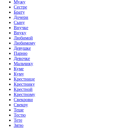
Мужу
Сестре
Брату
Дочери
Сыну
Внучке
Внуку
Любимой
Любимому
Девушке
Парню
Девочке
Мальчику
Куме
Куму
Крестнице
Крестнику
Крестной
Крестному
Свекрови
Свекру
Теще
Тестю
Тете
Зятю