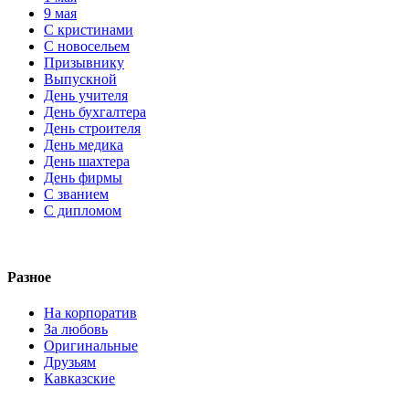
9 мая
С кристинами
С новосельем
Призывнику
Выпускной
День учителя
День бухгалтера
День строителя
День медика
День шахтера
День фирмы
С званием
С дипломом
Разное
На корпоратив
За любовь
Оригинальные
Друзьям
Кавказские