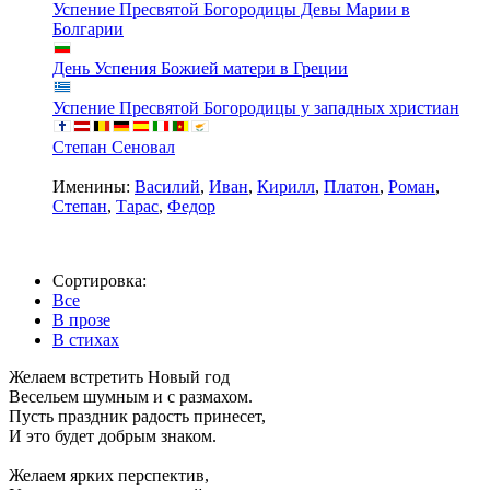
Успение Пресвятой Богородицы Девы Марии в
Болгарии
День Успения Божией матери в Греции
Успение Пресвятой Богородицы у западных христиан
Степан Сеновал
Именины:
Василий
,
Иван
,
Кирилл
,
Платон
,
Роман
,
Степан
,
Тарас
,
Федор
Сортировка:
Все
В прозе
В стихах
Желаем встретить Новый год
Весельем шумным и с размахом.
Пусть праздник радость принесет,
И это будет добрым знаком.
Желаем ярких перспектив,