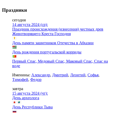
Праздники
сегодня
14 августа 2024 (ср):
Праздник происхождения (изнесения) честных древ
Животворящего Креста Господня
День памяти защитников Отечества в Абхазии
День рождения португальской корриды
Первый Спас, Медовый Спас, Маковый Спас, Спас на
воде
Именины:
Александр
,
Дмитрий
,
Леонтий
,
Софья
,
Тимофей
,
Федор
завтра
15 августа 2024 (чт):
День археолога
День Республики Тыва