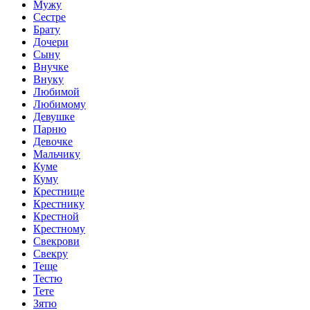
Мужу
Сестре
Брату
Дочери
Сыну
Внучке
Внуку
Любимой
Любимому
Девушке
Парню
Девочке
Мальчику
Куме
Куму
Крестнице
Крестнику
Крестной
Крестному
Свекрови
Свекру
Теще
Тестю
Тете
Зятю