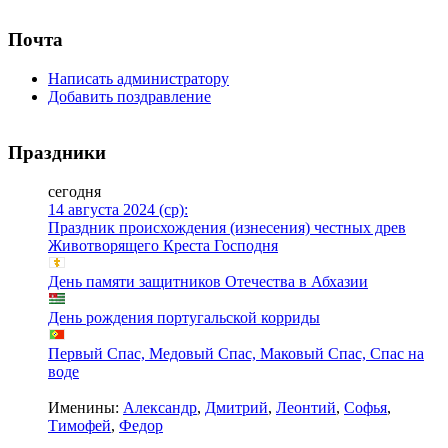
Почта
Написать администратору
Добавить поздравление
Праздники
сегодня
14 августа 2024 (ср):
Праздник происхождения (изнесения) честных древ
Животворящего Креста Господня
День памяти защитников Отечества в Абхазии
День рождения португальской корриды
Первый Спас, Медовый Спас, Маковый Спас, Спас на
воде
Именины:
Александр
,
Дмитрий
,
Леонтий
,
Софья
,
Тимофей
,
Федор