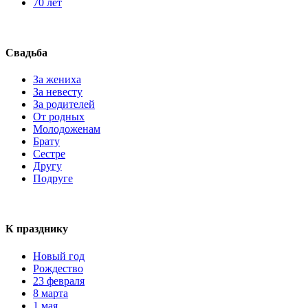
70 лет
Свадьба
За жениха
За невесту
За родителей
От родных
Молодоженам
Брату
Сестре
Другу
Подруге
К празднику
Новый год
Рождество
23 февраля
8 марта
1 мая